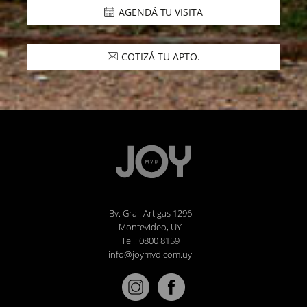
AGENDÁ TU VISITA
COTIZÁ TU APTO.
Bv. Gral. Artigas 1296
Montevideo, UY
Tel.: 0800 8159
info@joymvd.com.uy