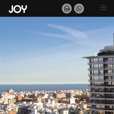
EL PROYECTO
APARTAMENTOS
AMENITIES
SERVICIOS
INVERSORES
NOSOTROS
COORDINÁ TU VISITA
JOY PARKING